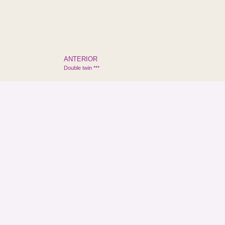
ANTERIOR
Double twin ***
HOTEL BUCOVINA
EVENIMENTE
Bulevardul Ana Ipătescu nr. 5,
Sala de evenime
Suceava 720042, România
Sala de conferin
(+4) 0230 520 250
Contact