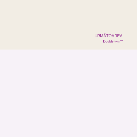
URMĂTOAREA
Double twin**
 DE VIS
BUCOVINA CENTER
EURO FRAT
nte
Despre noi
Euro Fratello
te
Bussiness center
Hotel
Kaffehaus