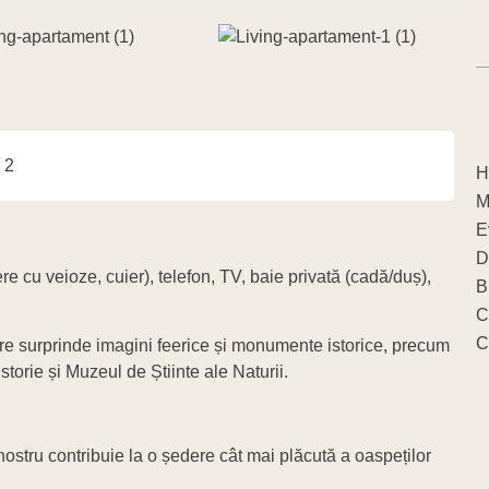
: 2
H
M
E
D
e cu veioze, cuier), telefon, TV, baie privată (cadă/duș),
B
C
C
re surprinde imagini feerice și monumente istorice, precum
orie și Muzeul de Știinte ale Naturii.
ostru contribuie la o ședere cât mai plăcută a oaspeților