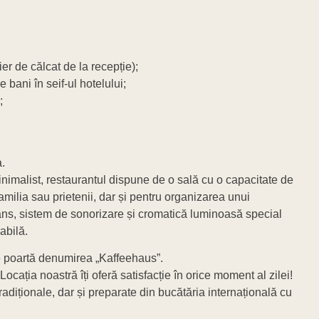
ier de călcat de la recepție);
 bani în seif-ul hotelului;
;
.
 minimalist, restaurantul dispune de o sală cu o capacitate de
familia sau prietenii, dar și pentru organizarea unui
dans, sistem de sonorizare și cromatică luminoasă special
abilă.
 ce poartă denumirea „Kaffeehaus”.
Locația noastră îți oferă satisfacție în orice moment al zilei!
radiționale, dar și preparate din bucătăria internațională cu