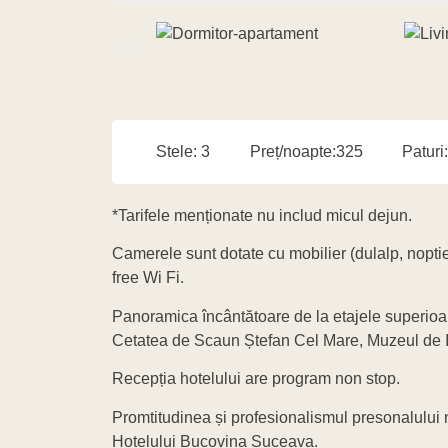
Stele: 3
Preț/noapte:325
Paturi
*Tarifele menționate nu includ micul dejun.
Camerele sunt dotate cu mobilier (dulalp, noptier
free Wi Fi.
Panoramica încântătoare de la etajele superioa
Cetatea de Scaun Ștefan Cel Mare, Muzeul de Ist
Recepția hotelului are program non stop.
Promtitudinea și profesionalismul presonalului n
Hotelului Bucovina Suceava.