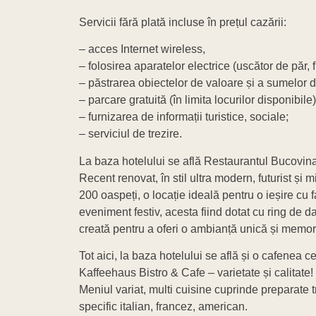
Servicii fără plată incluse în prețul cazării:
– acces Internet wireless,
– folosirea aparatelor electrice (uscător de păr, f
– păstrarea obiectelor de valoare și a sumelor de
– parcare gratuită (în limita locurilor disponibile)
– furnizarea de informații turistice, sociale;
– serviciul de trezire.
La baza hotelului se află Restaurantul Bucovina
Recent renovat, în stil ultra modern, futurist și
200 oaspeți, o locație ideală pentru o ieșire cu 
eveniment festiv, acesta fiind dotat cu ring de 
creată pentru a oferi o ambianță unică și memor
Tot aici, la baza hotelului se află și o cafenea
Kaffeehaus Bistro & Cafe – varietate și calitate! 
Meniul variat, multi cuisine cuprinde preparate t
specific italian, francez, american.