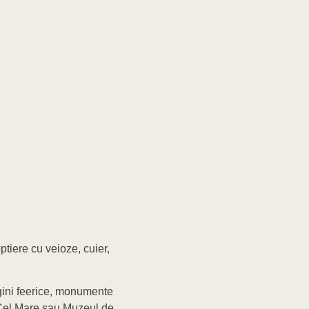
tiere cu veioze, cuier,
ini feerice, monumente
 Cel Mare sau Muzeul de