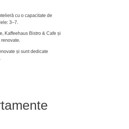
telieră cu o capacitate de
lele: 3–7.
, Kaffeehaus Bistro & Cafe și
t renovate.
enovate și sunt dedicate
.
rtamente